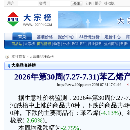
用户：
密码：
订阅
|
报价
|
移动版
首页
基准价格
报价中心
AI行情分析
定价中心
商
商品站
|
大宗榜
|
商品情报
|
动态
|
分析
|
BCI
|
BPI
|
行业指数
|
焦点商品
|
数据
本社首页
> 大宗商品涨跌榜
大宗品涨跌榜
2026年第30周(7.27-7.31)
https://www.100ppi.com 2026-07-31 17:01:16
据生意社价格监测，2026年第30周(7.27-
涨跌榜中上涨的商品共0种，下跌的商品共4
0种。下跌的主要商品有：苯乙烯(
-4.13%
)、
橡胶(
-2.60%
)。
本周均涨跌幅为
-2.75%
。