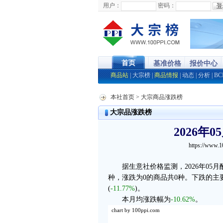
用户：
密码：
首页
基准价格
报价中心
商品站
|
大宗榜
|
商品情报
|
动态
|
分析
|
BC
本社首页
> 大宗商品涨跌榜
大宗品涨跌榜
2026年
https://www.1
据生意社价格监测，2026年0
种，涨跌为0的商品共0种。下跌的主
(
-11.77%
)。
本月均涨跌幅为
-10.62%
。
chart by 100ppi.com