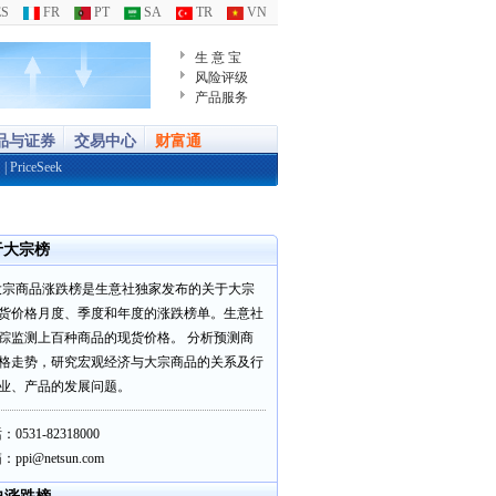
S
FR
PT
SA
TR
VN
生 意 宝
风险评级
产品服务
品与证券
交易中心
财富通
通
|
PriceSeek
于大宗榜
大宗商品涨跌榜是生意社独家发布的关于大宗
货价格月度、季度和年度的涨跌榜单。生意社
踪监测上百种商品的现货价格。 分析预测商
格走势，研究宏观经济与大宗商品的关系及行
业、产品的发展问题。
0531-82318000
ppi@netsun.com