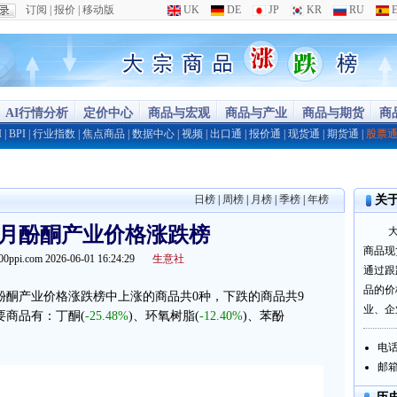
订阅
|
报价
|
移动版
UK
DE
JP
KR
RU
E
AI行情分析
定价中心
商品与宏观
商品与产业
商品与期货
商
I
|
BPI
|
行业指数
|
焦点商品
|
数据中心
|
视频
|
出口通
|
报价通
|
现货通
|
期货通
|
股票
日榜
|
周榜
|
月榜
|
季榜
|
年榜
关
05月酚酮产业价格涨跌榜
商品现
00ppi.com 2026-06-01 16:24:29
生意社
通过跟
品的价
5月酚酮产业价格涨跌榜中上涨的商品共0种，下跌的商品共9
业、企
要商品有：丁酮(
-25.48%
)、环氧树脂(
-12.40%
)、苯酚
电话：
邮箱：