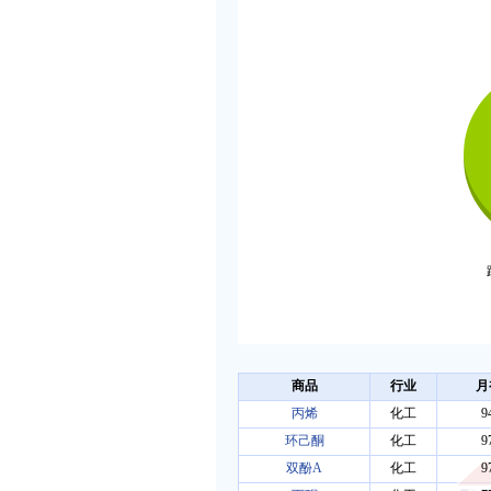
商品
行业
月
丙烯
化工
9
环己酮
化工
9
双酚A
化工
9