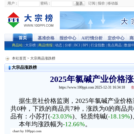
用户：
密码：
订阅
|
报价
|
移动版
首页
基准价格
报价中心
AI行情分析
定价中心
商
商品站
|
大宗榜
|
商品情报
|
动态
|
分析
|
BCI
|
BPI
|
行业指数
|
焦点商品
|
数据
本社首页
> 大宗商品涨跌榜
大宗品涨跌榜
2025年氯碱产业价格
https://www.100ppi.com 2025-12-31 16:34:18
据生意社价格监测，2025年氯碱产业价
共0种，下跌的商品共7种，涨跌为0的商品共
品有：小苏打(
-23.03%
)、轻质纯碱(
-18.19%
本年均涨跌幅为
-12.66%
。
chart by 100ppi.com