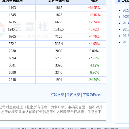
历
近约季初价格
近约季末价格
涨跌
1103
1815
+64.55%
20
1645
1823
+10.82%
20
6215
6665
+7.24%
20
1245.5
1315.5
+5.62%
20
20
6805
7125
+4.70%
20
572.2
595.4
+4.05%
2030
2030
0.00%
5394
5235
-2.95%
3541
3395
-4.12%
3590
3346
-6.80%
2648
1994
-24.70%
打印文章
|
关闭文章
|
下载为Excel
公司对生意社上刊登之所有信息，力争可靠、准确及全面，但不对其
。您于此接受并承认信赖任何信息所生之风险应自行承担，生意社不