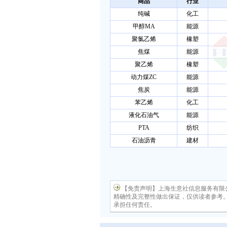
商品
行业
纯碱
化工
甲醇MA
能源
聚氯乙烯
橡塑
焦煤
能源
聚乙烯
橡塑
动力煤ZC
能源
焦炭
能源
苯乙烯
化工
液化石油气
能源
PTA
纺织
石油沥青
建材
【免责声明】上海生意社信息服务有限
精确性及完整性做出保证，仅供读者参考
承担任何责任。