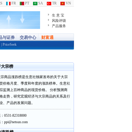
S
FR
PT
SA
TR
VN
生 意 宝
风险评级
产品服务
品与证券
交易中心
财富通
通
|
PriceSeek
于大宗榜
大宗商品涨跌榜是生意社独家发布的关于大宗
货价格月度、季度和年度的涨跌榜单。生意社
踪监测上百种商品的现货价格。 分析预测商
格走势，研究宏观经济与大宗商品的关系及行
业、产品的发展问题。
0531-82318000
ppi@netsun.com