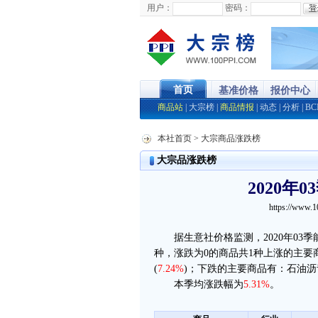
用户：
密码：
首页
基准价格
报价中心
商品站
|
大宗榜
|
商品情报
|
动态
|
分析
|
BC
本社首页
> 大宗商品涨跌榜
大宗品涨跌榜
2020年
https://www.1
据生意社价格监测，2020年0
种，涨跌为0的商品共1种上涨的主要
(
7.24%
)；下跌的主要商品有：石油沥
本季均涨跌幅为
5.31%
。