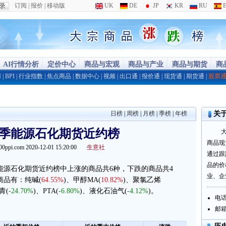
订阅
|
报价
|
移动版
UK
DE
JP
KR
RU
E
AI行情分析
定价中心
商品与宏观
商品与产业
商品与期货
商
I
|
BPI
|
行业指数
|
焦点商品
|
数据中心
|
视频
|
出口通
|
报价通
|
现货通
|
期货通
|
股票
日榜
|
周榜
|
月榜
|
季榜
|
年榜
关
03季能源石化期货近约榜
商品现
00ppi.com 2020-12-01 15:20:00
生意社
通过跟
品的价
3季能源石化期货近约榜中上涨的商品共6种，下跌的商品共4
业、企
商品有：纯碱(
64.55%
)、甲醇MA(
10.82%
)、聚氯乙烯
青(
-24.70%
)、PTA(
-6.80%
)、液化石油气(
-4.12%
)。
电话：
邮箱：