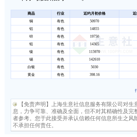
商品
行业
近约月初价格
近
铜
有色
50970
铝
有色
14855
锌
有色
19750
铅
有色
14305
镍
有色
115970
锡
有色
142610
白银
有色
5030
黄金
有色
398.16
【免责声明】上海生意社信息服务有限公司对生
息，力争可靠、准确及全面，但不对其精确性及完
者参考。您于此接受并承认信赖任何信息所生之风
不承担任何责任。