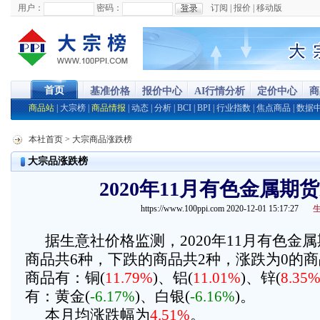
用户：
密码：
订阅
|
报价
|
移动版
首页
基准价格
报价中心
AI行情分析
定价中心
商
商品站
|
大宗榜
|
商品情报
|
动态
|
分析
|
BCI
|
BPI
|
行业指数
|
焦点商品
|
数据
本社首页
> 大宗商品涨跌榜
大宗品涨跌榜
2020年11月有色金属期
https://www.100ppi.com 2020-12-01 15:17:27
据生意社价格监测，2020年11月有色金
商品共6种，下跌的商品共2种，涨跌为0的商
商品有：铜(
11.79%
)、铝(
11.01%
)、锌(
8.35
有：黄金(
-6.17%
)、白银(
-6.16%
)。
本月均涨跌幅为
4.51%
。