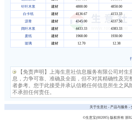
针叶木浆
建材
4800.00
4850.00
白卡纸
建材
4136.67
4153.33
沥青
建材
4345.00
4337.50
阔叶木浆
建材
4433.33
4383.33
废纸
建材
1968.00
1930.00
玻璃
建材
12.70
12.38
【免责声明】上海生意社信息服务有限公司对生
息，力争可靠、准确及全面，但不对其精确性及完
者参考。您于此接受并承认信赖任何信息所生之风
不承担任何责任。
关于生意社
-
产品与服务
-
©生意宝(002095) 版权所有
浙B2