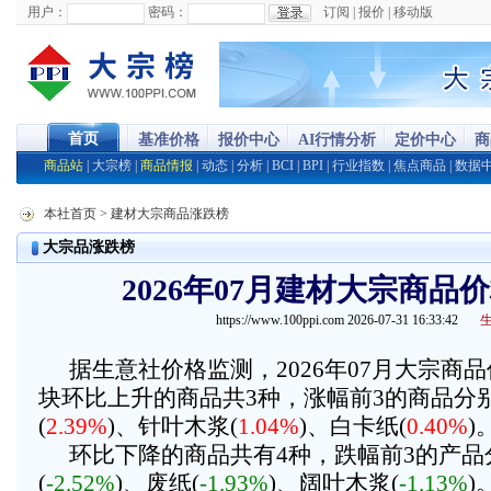
用户：
密码：
订阅
|
报价
|
移动版
首页
基准价格
报价中心
AI行情分析
定价中心
商
商品站
|
大宗榜
|
商品情报
|
动态
|
分析
|
BCI
|
BPI
|
行业指数
|
焦点商品
|
数据
本社首页
> 建材大宗商品涨跌榜
大宗品涨跌榜
2026年07月建材大宗商品
https://www.100ppi.com 2026-07-31 16:33:42
据生意社价格监测，2026年07月大宗商
块环比上升的商品共3种，涨幅前3的商品分
(
2.39%
)、针叶木浆(
1.04%
)、白卡纸(
0.40%
)
环比下降的商品共有4种，跌幅前3的产品
(
-2.52%
)、废纸(
-1.93%
)、阔叶木浆(
-1.13%
)