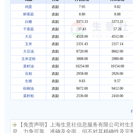
鸡蛋
农副
7.95
9.82
鲜香菇
农副
8.80
8.88
白糖
农副
5373.33
5373.33
干香菇
农副
57.43
57.26
大豆
农副
4528.00
4512.00
玉米
农副
2331.43
2317.14
大豆油
农副
8720.00
8662.00
玉米淀粉
农副
3008.00
2980.00
菜籽油
农副
10254.00
10154.00
豆粕
农副
2958.00
2926.00
生猪
农副
9.83
9.57
棕榈油
农副
9672.00
9412.00
菜籽粕
农副
2536.00
2410.00
【免责声明】上海生意社信息服务有限公司对生
息，力争可靠、准确及全面，但不对其精确性及完