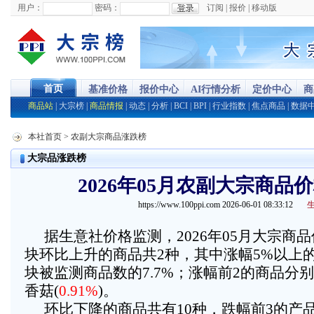
用户：
密码：
订阅
|
报价
|
移动版
首页
基准价格
报价中心
AI行情分析
定价中心
商
商品站
|
大宗榜
|
商品情报
|
动态
|
分析
|
BCI
|
BPI
|
行业指数
|
焦点商品
|
数据
本社首页
> 农副大宗商品涨跌榜
大宗品涨跌榜
2026年05月农副大宗商品
https://www.100ppi.com 2026-06-01 08:33:12
据生意社价格监测，2026年05月大宗商
块环比上升的商品共2种，其中涨幅5%以上
块被监测商品数的7.7%；涨幅前2的商品分别
香菇(
0.91%
)。
环比下降的商品共有10种，跌幅前3的产