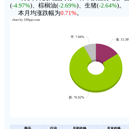
(
-4.97%
)、棕榈油(
-2.69%
)、生猪(
-2.64%
)。
本月均涨跌幅为
0.71%
。
chart by 100ppi.com
平: 7.69%
涨: 15.3
跌: 76.92%
商品
行业
月初价格
月末价格