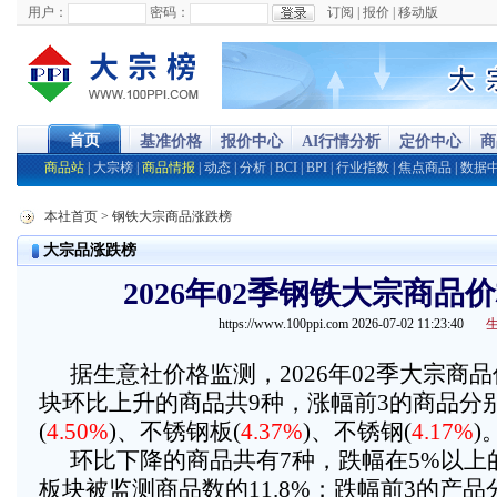
用户：
密码：
订阅
|
报价
|
移动版
首页
基准价格
报价中心
AI行情分析
定价中心
商
商品站
|
大宗榜
|
商品情报
|
动态
|
分析
|
BCI
|
BPI
|
行业指数
|
焦点商品
|
数据
本社首页
> 钢铁大宗商品涨跌榜
大宗品涨跌榜
2026年02季钢铁大宗商品
https://www.100ppi.com 2026-07-02 11:23:40
据生意社价格监测，2026年02季大宗商
块环比上升的商品共9种，涨幅前3的商品分
(
4.50%
)、不锈钢板(
4.37%
)、不锈钢(
4.17%
)
环比下降的商品共有7种，跌幅在5%以上
板块被监测商品数的11.8%；跌幅前3的产品