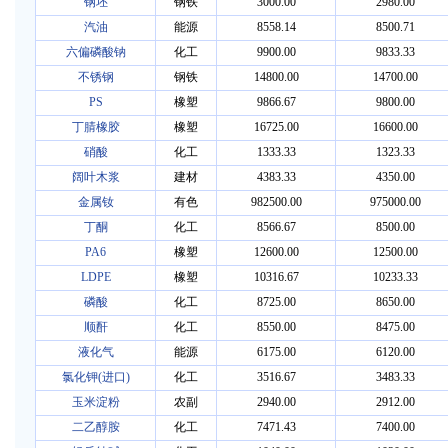
钢坯
钢铁
3000.00
2980.00
汽油
能源
8558.14
8500.71
六偏磷酸钠
化工
9900.00
9833.33
不锈钢
钢铁
14800.00
14700.00
PS
橡塑
9866.67
9800.00
丁腈橡胶
橡塑
16725.00
16600.00
硝酸
化工
1333.33
1323.33
阔叶木浆
建材
4383.33
4350.00
金属钕
有色
982500.00
975000.00
丁酮
化工
8566.67
8500.00
PA6
橡塑
12600.00
12500.00
LDPE
橡塑
10316.67
10233.33
磷酸
化工
8725.00
8650.00
顺酐
化工
8550.00
8475.00
液化气
能源
6175.00
6120.00
氯化钾(进口)
化工
3516.67
3483.33
玉米淀粉
农副
2940.00
2912.00
二乙醇胺
化工
7471.43
7400.00