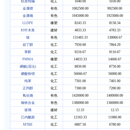
轻质纯碱
化工
1040.00
1030.00
金属镨
有色
1002500.00
992500.00
金属镝
有色
1945000.00
1925000.00
LLDPE
橡塑
8243.33
8158.34
针叶木浆
建材
4833.33
4783.33
镍
有色
131483.33
130066.67
叔丁醇
化工
7950.00
7864.29
苯酐
化工
9216.67
9116.67
PMMA
橡塑
14833.33
14666.67
磷酸(湿法)
化工
8850.00
8750.00
磷酸铁锂
化工
56666.67
56000.00
纯苯
化工
7501.00
7401.00
正丙醇
化工
7300.00
7200.00
氧化镝
有色
1420000.00
1400000.00
镝铁合金
有色
1380000.00
1360000.00
玻璃
建材
12.33
12.15
己内酰胺
化工
12163.33
11980.00
MTBE
化工
6887.50
6780.60