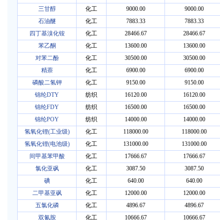
三甘醇
化工
9000.00
9000.00
石油醚
化工
7883.33
7883.33
四丁基溴化铵
化工
28466.67
28466.67
苯乙酮
化工
13600.00
13600.00
对苯二酚
化工
30500.00
30500.00
精萘
化工
6900.00
6900.00
磷酸二氢钾
化工
9150.00
9150.00
锦纶DTY
纺织
16120.00
16120.00
锦纶FDY
纺织
16500.00
16500.00
锦纶POY
纺织
14000.00
14000.00
氢氧化锂(工业级)
化工
118000.00
118000.00
氢氧化锂(电池级)
化工
131000.00
131000.00
间甲基苯甲酸
化工
17666.67
17666.67
氯化亚砜
化工
3087.50
3087.50
碘
化工
640.00
640.00
二甲基亚砜
化工
12000.00
12000.00
五氯化磷
化工
4896.67
4896.67
双氰胺
化工
10666.67
10666.67