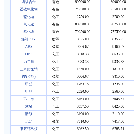
镨钕合金
有色
905000.00
890000.00
镨钕氧化物
有色
747500.00
735000.00
硫化钠
化工
2750.00
2700.00
氧化钕
有色
802500.00
787500.00
氧化镨
有色
792500.00
777500.00
涤纶POY
纺织
8525.00
8356.25
ABS
橡塑
9666.67
9466.67
DBP
化工
8818.33
8635.00
丙二醇
化工
9533.33
9333.33
三水醋酸钠
化工
1850.00
1810.00
PP(拉丝)
橡塑
9006.67
8810.00
甲醛
化工
1263.75
1235.00
甲醇
化工
2620.00
2560.00
乙二醇
化工
5165.00
5046.67
苯酚
化工
8637.50
8425.00
醋酸
化工
3190.00
3110.00
PET
橡塑
7610.00
7417.50
甲基环己烷
化工
6962.50
6785.71