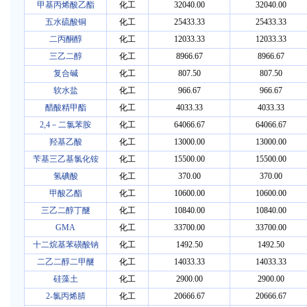
甲基丙烯酸乙酯
化工
32040.00
32040.00
五水硫酸铜
化工
25433.33
25433.33
二丙酮醇
化工
12033.33
12033.33
三乙二醇
化工
8966.67
8966.67
复合碱
化工
807.50
807.50
软水盐
化工
966.67
966.67
醋酸精甲酯
化工
4033.33
4033.33
2,4－二氯苯胺
化工
64066.67
64066.67
羟基乙酸
化工
13000.00
13000.00
苄基三乙基氯化铵
化工
15500.00
15500.00
氢碘酸
化工
370.00
370.00
甲酸乙酯
化工
10600.00
10600.00
三乙二醇丁醚
化工
10840.00
10840.00
GMA
化工
33700.00
33700.00
十二烷基苯磺酸钠
化工
1492.50
1492.50
二乙二醇二甲醚
化工
14033.33
14033.33
硅藻土
化工
2900.00
2900.00
2-氯丙烯腈
化工
20666.67
20666.67