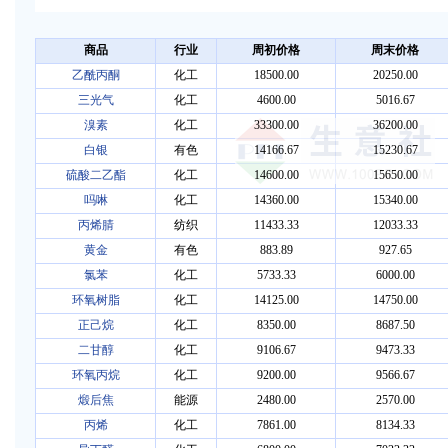
商品
行业
周初价格
周末价格
乙酰丙酮
化工
18500.00
20250.00
三光气
化工
4600.00
5016.67
溴素
化工
33300.00
36200.00
白银
有色
14166.67
15230.67
硫酸二乙酯
化工
14600.00
15650.00
吗啉
化工
14360.00
15340.00
丙烯腈
纺织
11433.33
12033.33
黄金
有色
883.89
927.65
氯苯
化工
5733.33
6000.00
环氧树脂
化工
14125.00
14750.00
正己烷
化工
8350.00
8687.50
二甘醇
化工
9106.67
9473.33
环氧丙烷
化工
9200.00
9566.67
煅后焦
能源
2480.00
2570.00
丙烯
化工
7861.00
8134.33