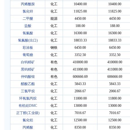
丙烯酰胺
化工
10400.00
10400.00
氯化锌
化工
11825.00
11825.00
二甲醚
能源
4450.00
4450.00
盐酸
化工
188.00
188.00
氢氟酸
化工
16300.00
16300.00
氢氟酸(出口)
化工
18833.33
18833.33
彩涂板
钢铁
6450.00
6450.00
葡萄糖
化工
3352.50
3352.50
白钨精矿
有色
410000.00
410000.00
黑钨精矿
有色
411000.00
411000.00
仲钨酸铵
有色
606666.69
606666.69
醋酸乙酯
化工
5843.33
5843.33
三氯甲烷
化工
2066.67
2066.67
环氧氯丙烷
化工
11800.00
11800.00
有机硅DMC
化工
13000.00
13000.00
正丁醇(工业级)
化工
7016.67
7016.67
氟化铝
化工
12500.00
12500.00
丙烯酸
化工
8350.00
8350.00