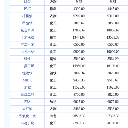
鸡蛋
农副
9.22
9.35
PVC
橡塑
4392.00
4445.00
棕榈油
农副
9202.00
9312.00
甲酸钠
化工
2816.67
2850.00
聚合MDI
化工
17866.67
18066.67
丁苯橡胶
橡塑
13441.67
13583.33
混二甲苯
化工
6500.00
6566.67
白凡士林
化工
9900.00
10000.00
硅铁
钢铁
5510.00
5564.29
二异丁烯
化工
15950.00
16100.00
螺纹钢
钢铁
3002.34
3029.00
MIBK
化工
9433.33
9516.67
苯胺
化工
11525.00
11625.00
新戊二醇
化工
8750.00
8825.00
PTA
纺织
6027.00
6075.86
大豆油
农副
8468.00
8536.00
五氧化二钒
有色
96583.33
97333.33
1-溴丁烷
化工
27933.33
28150.00