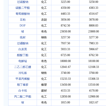
过碳酸钠
化工
3225.00
3250.00
碳酸二甲酯
化工
4350.00
4383.33
葡萄糖酸钠
化工
4483.33
4516.67
豆粕
农副
3056.00
3078.00
DOP
化工
8742.50
8800.83
锗
有色
23650.00
23800.00
线材
钢铁
3257.50
3277.50
过硼酸钠
化工
7937.50
7983.33
白炭黑
化工
5933.33
5966.67
醋酸丁酯
化工
6725.00
6762.50
电解锰
有色
18000.00
18100.00
二乙二醇乙醚
化工
12041.67
12108.33
冷轧板
钢铁
3740.00
3760.00
甲基丙烯酸
化工
15233.33
15308.33
顺丁橡胶
橡塑
13450.00
13510.00
白卡纸
建材
4153.33
4170.00
丙二酸二甲酯
化工
12850.00
12900.00
镓
有色
1815.00
1821.67