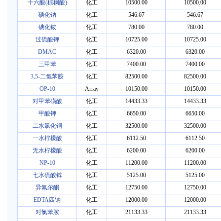
十六酸(棕榈酸)
化工
10500.00
10500.00
碘化钠
化工
546.67
546.67
碘化铵
化工
780.00
780.00
过硫酸钾
化工
10725.00
10725.00
DMAC
化工
6320.00
6320.00
三甲苯
化工
7400.00
7400.00
3,5-二氯苯胺
化工
82500.00
82500.00
OP-10
Array
10150.00
10150.00
对甲苯磺酸
化工
14433.33
14433.33
甲酸钾
化工
6650.00
6650.00
二水氯化铜
化工
32500.00
32500.00
一水柠檬酸
化工
6112.50
6112.50
无水柠檬酸
化工
6200.00
6200.00
NP-10
化工
11200.00
11200.00
七水硫酸锌
化工
5125.00
5125.00
异氟尔酮
化工
12750.00
12750.00
EDTA四钠
化工
12000.00
12000.00
对氯苯胺
化工
21133.33
21133.33