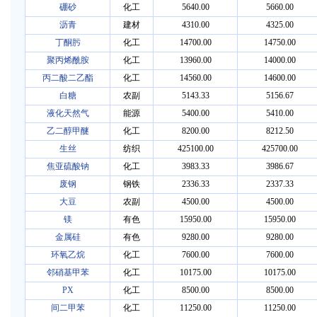
硼砂
化工
5640.00
5660.00
沥青
建材
4310.00
4325.00
丁酮肟
化工
14700.00
14750.00
聚丙烯酰胺
化工
13960.00
14000.00
丙二酸二乙酯
化工
14560.00
14600.00
白糖
农副
5143.33
5156.67
液化天然气
能源
5400.00
5410.00
乙二醇甲醚
化工
8200.00
8212.50
生丝
纺织
425100.00
425700.00
焦亚硫酸钠
化工
3983.33
3986.67
废钢
钢铁
2336.33
2337.33
大豆
农副
4500.00
4500.00
镁
有色
15950.00
15950.00
金属硅
有色
9280.00
9280.00
环氧乙烷
化工
7600.00
7600.00
邻硝基甲苯
化工
10175.00
10175.00
PX
化工
8500.00
8500.00
间二甲苯
化工
11250.00
11250.00