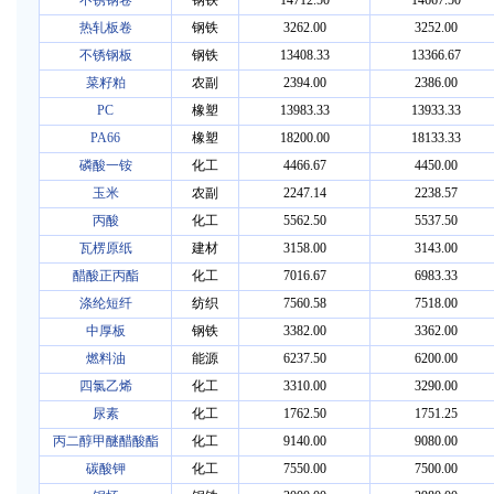
不锈钢卷
钢铁
14712.50
14667.50
热轧板卷
钢铁
3262.00
3252.00
不锈钢板
钢铁
13408.33
13366.67
菜籽粕
农副
2394.00
2386.00
PC
橡塑
13983.33
13933.33
PA66
橡塑
18200.00
18133.33
磷酸一铵
化工
4466.67
4450.00
玉米
农副
2247.14
2238.57
丙酸
化工
5562.50
5537.50
瓦楞原纸
建材
3158.00
3143.00
醋酸正丙酯
化工
7016.67
6983.33
涤纶短纤
纺织
7560.58
7518.00
中厚板
钢铁
3382.00
3362.00
燃料油
能源
6237.50
6200.00
四氯乙烯
化工
3310.00
3290.00
尿素
化工
1762.50
1751.25
丙二醇甲醚醋酸酯
化工
9140.00
9080.00
碳酸钾
化工
7550.00
7500.00