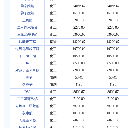
异辛酸钠
化工
24066.67
24066.67
异丁酰氯
化工
16750.00
16750.00
正戊腈
化工
32933.33
32933.33
二甲胺水溶液
化工
2270.00
2270.00
三氯乙酸甲酯
化工
53000.00
53000.00
钛酸正丁酯
钢铁
18266.67
18266.67
过氧化氢叔丁醇
化工
10700.00
10700.00
丁二酸二钠
化工
10500.00
10500.00
D40
化工
8500.00
8500.00
对叔丁基苯甲酸
化工
22000.00
22000.00
干香菇
农副
53.41
53.41
鲜香菇
农副
8.81
8.81
D80
化工
8666.67
8666.67
二甲基环己烷
化工
7100.00
7100.00
对氯间二甲苯酚
化工
56200.00
56200.00
衣康酸
化工
10700.00
10700.00
间氨基苯酚
化工
24633.33
24633.33
环氧环己烷
化工
41233.33
41233.33