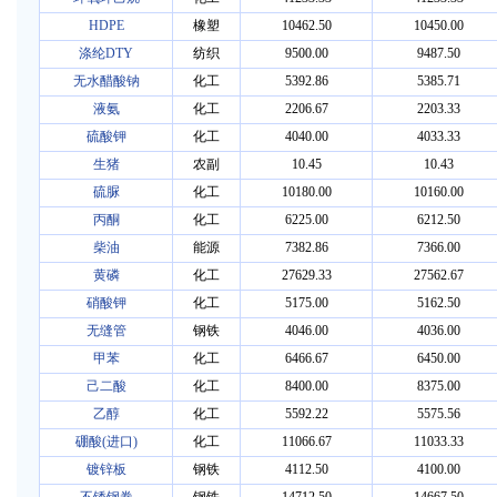
HDPE
橡塑
10462.50
10450.00
涤纶DTY
纺织
9500.00
9487.50
无水醋酸钠
化工
5392.86
5385.71
液氨
化工
2206.67
2203.33
硫酸钾
化工
4040.00
4033.33
生猪
农副
10.45
10.43
硫脲
化工
10180.00
10160.00
丙酮
化工
6225.00
6212.50
柴油
能源
7382.86
7366.00
黄磷
化工
27629.33
27562.67
硝酸钾
化工
5175.00
5162.50
无缝管
钢铁
4046.00
4036.00
甲苯
化工
6466.67
6450.00
己二酸
化工
8400.00
8375.00
乙醇
化工
5592.22
5575.56
硼酸(进口)
化工
11066.67
11033.33
镀锌板
钢铁
4112.50
4100.00