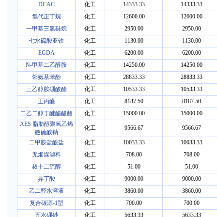
DCAC
化工
14333.33
14333.33
氯代正丁烷
化工
12600.00
12600.00
一甲基三氯硅烷
化工
2950.00
2950.00
七水硫酸亚铁
化工
1130.00
1130.00
EGDA
化工
6200.00
6200.00
N-甲基二乙醇胺
化工
14250.00
14250.00
邻氨基苯酚
化工
28833.33
28833.33
三乙醇胺硼酸酯
化工
10533.33
10533.33
正丙醛
化工
8187.50
8187.50
二乙二醇丁醚醋酸酯
化工
15000.00
15000.00
AES 脂肪醇聚氧乙烯
化工
9566.67
9566.67
醚硫酸钠
二甲胺盐酸盐
化工
10033.33
10033.33
无烟煤滤料
化工
708.00
708.00
叔十二硫醇
化工
51.00
51.00
异丁酸
化工
9000.00
9000.00
乙二醛水溶液
化工
3860.00
3860.00
复合碳源-1型
化工
700.00
700.00
五水硼砂
化工
5633.33
5633.33