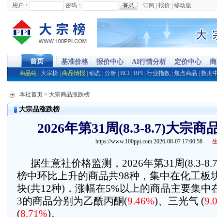
用户：
密码：
订阅
|
报价
|
移动版
首页
基准价格
报价中心
AI行情分析
定价中心
商
商品站
|
大宗榜
|
商品情报
|
动态
|
分析
|
BCI
|
BPI
|
行业指数
|
焦点商品
|
数据
本社首页
> 大宗商品涨跌榜
大宗品涨跌榜
2026年第31周(8.3-8.7)大
https://www.100ppi.com 2026-08-07 17:00:58
据生意社价格监测，2026年第31周(8.3-8
榜中环比上升的商品共98种，集中在化工板块
块(共12种)，涨幅在5%以上的商品主要集
3的商品分别为乙酰丙酮(
9.46%
)、三光气 (
9.
(
8.71%
)。