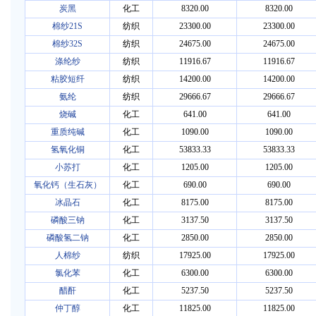
炭黑
化工
8320.00
8320.00
棉纱21S
纺织
23300.00
23300.00
棉纱32S
纺织
24675.00
24675.00
涤纶纱
纺织
11916.67
11916.67
粘胶短纤
纺织
14200.00
14200.00
氨纶
纺织
29666.67
29666.67
烧碱
化工
641.00
641.00
重质纯碱
化工
1090.00
1090.00
氢氧化铜
化工
53833.33
53833.33
小苏打
化工
1205.00
1205.00
氧化钙（生石灰）
化工
690.00
690.00
冰晶石
化工
8175.00
8175.00
磷酸三钠
化工
3137.50
3137.50
磷酸氢二钠
化工
2850.00
2850.00
人棉纱
纺织
17925.00
17925.00
氯化苯
化工
6300.00
6300.00
醋酐
化工
5237.50
5237.50
仲丁醇
化工
11825.00
11825.00