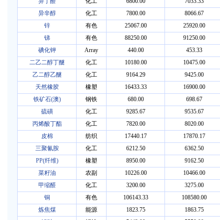
异丁醛
化工
6800.00
7033.33
异辛醇
化工
7800.00
8066.67
锌
有色
25067.00
25920.00
锑
有色
88250.00
91250.00
碘化钾
Array
440.00
453.33
二乙二醇丁醚
化工
10180.00
10475.00
乙二醇乙醚
化工
9164.29
9425.00
天然橡胶
橡塑
16433.33
16900.00
铁矿石(澳)
钢铁
680.00
698.67
硫磺
化工
9285.67
9535.67
丙烯酸丁酯
化工
7820.00
8020.00
皮棉
纺织
17440.17
17870.17
三聚氰胺
化工
6212.50
6362.50
PP(纤维)
橡塑
8950.00
9162.50
菜籽油
农副
10226.00
10466.00
甲缩醛
化工
3200.00
3275.00
铜
有色
106143.33
108580.00
炼焦煤
能源
1823.75
1863.75