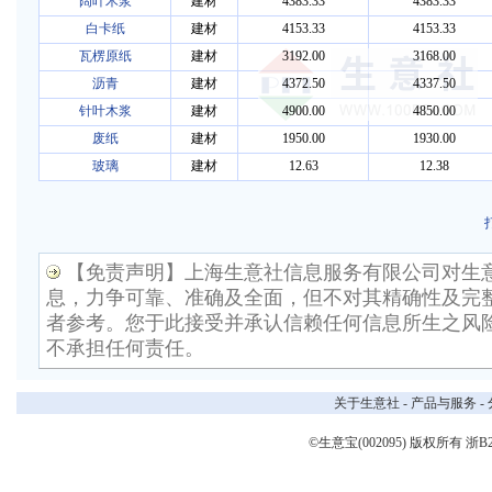
阔叶木浆
建材
4383.33
4383.33
白卡纸
建材
4153.33
4153.33
瓦楞原纸
建材
3192.00
3168.00
沥青
建材
4372.50
4337.50
针叶木浆
建材
4900.00
4850.00
废纸
建材
1950.00
1930.00
玻璃
建材
12.63
12.38
【免责声明】上海生意社信息服务有限公司对生
息，力争可靠、准确及全面，但不对其精确性及完
者参考。您于此接受并承认信赖任何信息所生之风
不承担任何责任。
关于生意社
-
产品与服务
-
©生意宝(002095) 版权所有
浙B2