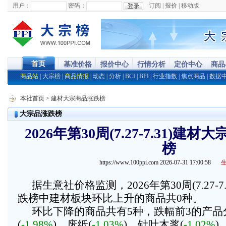
用户：
密码：
订阅
|
报价
|
移动版
首页
基准价格
报价中心
行情分析
定价中心
商品
商品站
|
大宗榜
|
商品情报
|
动态
|
分析
|
BCI
|
BPI
|
行业指数
|
焦点商品
|
数据
本社首页
> 建材大宗商品涨跌榜
大宗品涨跌榜
2026年第30周(7.27-7.31)
榜
https://www.100ppi.com 2026-07-31 17:00:58
据生意社价格监测，2026年第30周(7.27-
跌榜中建材板块环比上升的商品共0种。
环比下降的商品共有5种，跌幅前3的产品
(
-1.98%
)、废纸(
-1.03%
)、针叶木浆(
-1.02%
)